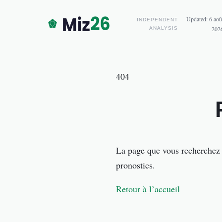
Updated:
6 aoû
INDEPENDENT
202
ANALYSIS
404
La page que vous recherchez n
pronostics.
Retour à l’accueil