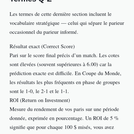
Les termes de cette dernière section incluent le
vocabulaire stratégique — celui qui sépare le parieur
occasionnel du parieur informé.
Résultat exact (Correct Score)
Pari sur le score final précis d’un match. Les cotes
sont élevées (souvent supérieures à 6.00) car la
prédiction exacte est difficile. En Coupe du Monde,
les résultats les plus fréquents en phase de groupes
sont le 1-0, le 2-1 et le 1-1.
ROI (Return on Investment)
Mesure du rendement de vos paris sur une période
donnée, exprimée en pourcentage. Un ROI de 5 %
signifie que pour chaque 100 $ misés, vous avez