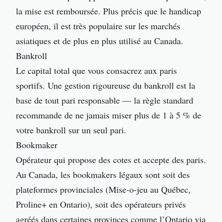
la mise est remboursée. Plus précis que le handicap
européen, il est très populaire sur les marchés
asiatiques et de plus en plus utilisé au Canada.
Bankroll
Le capital total que vous consacrez aux paris
sportifs. Une gestion rigoureuse du bankroll est la
base de tout pari responsable — la règle standard
recommande de ne jamais miser plus de 1 à 5 % de
votre bankroll sur un seul pari.
Bookmaker
Opérateur qui propose des cotes et accepte des paris.
Au Canada, les bookmakers légaux sont soit des
plateformes provinciales (Mise-o-jeu au Québec,
Proline+ en Ontario), soit des opérateurs privés
agréés dans certaines provinces comme l’Ontario via