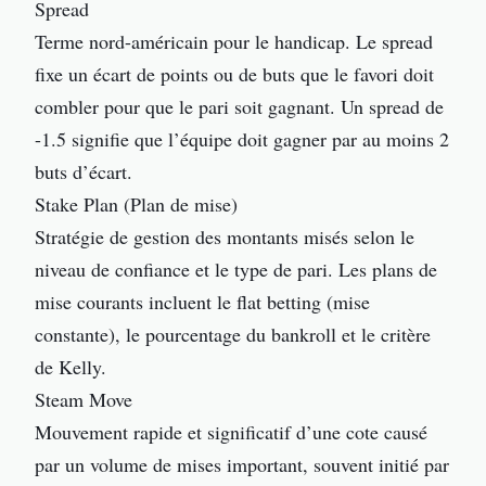
Spread
Terme nord-américain pour le handicap. Le spread
fixe un écart de points ou de buts que le favori doit
combler pour que le pari soit gagnant. Un spread de
-1.5 signifie que l’équipe doit gagner par au moins 2
buts d’écart.
Stake Plan (Plan de mise)
Stratégie de gestion des montants misés selon le
niveau de confiance et le type de pari. Les plans de
mise courants incluent le flat betting (mise
constante), le pourcentage du bankroll et le critère
de Kelly.
Steam Move
Mouvement rapide et significatif d’une cote causé
par un volume de mises important, souvent initié par