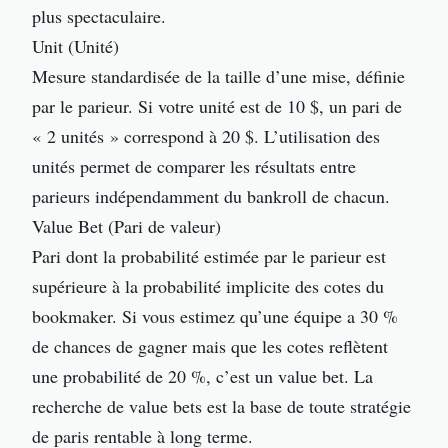
plus spectaculaire.
Unit (Unité)
Mesure standardisée de la taille d’une mise, définie
par le parieur. Si votre unité est de 10 $, un pari de
« 2 unités » correspond à 20 $. L’utilisation des
unités permet de comparer les résultats entre
parieurs indépendamment du bankroll de chacun.
Value Bet (Pari de valeur)
Pari dont la probabilité estimée par le parieur est
supérieure à la probabilité implicite des cotes du
bookmaker. Si vous estimez qu’une équipe a 30 %
de chances de gagner mais que les cotes reflètent
une probabilité de 20 %, c’est un value bet. La
recherche de value bets est la base de toute stratégie
de paris rentable à long terme.