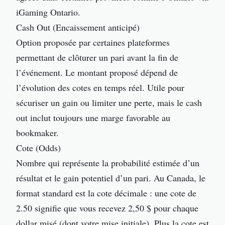
iGaming Ontario.
Cash Out (Encaissement anticipé)
Option proposée par certaines plateformes
permettant de clôturer un pari avant la fin de
l’événement. Le montant proposé dépend de
l’évolution des cotes en temps réel. Utile pour
sécuriser un gain ou limiter une perte, mais le cash
out inclut toujours une marge favorable au
bookmaker.
Cote (Odds)
Nombre qui représente la probabilité estimée d’un
résultat et le gain potentiel d’un pari. Au Canada, le
format standard est la cote décimale : une cote de
2.50 signifie que vous recevez 2,50 $ pour chaque
dollar misé (dont votre mise initiale). Plus la cote est