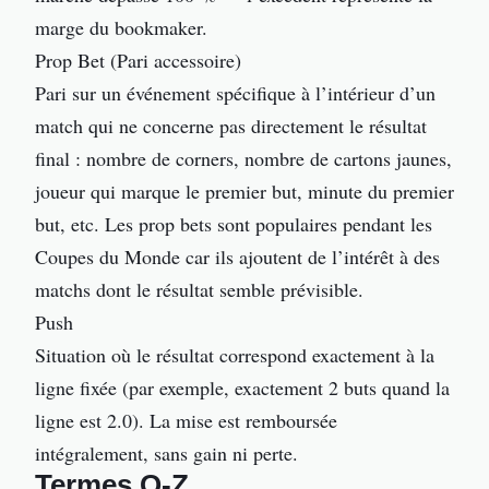
marge du bookmaker.
Prop Bet (Pari accessoire)
Pari sur un événement spécifique à l’intérieur d’un
match qui ne concerne pas directement le résultat
final : nombre de corners, nombre de cartons jaunes,
joueur qui marque le premier but, minute du premier
but, etc. Les prop bets sont populaires pendant les
Coupes du Monde car ils ajoutent de l’intérêt à des
matchs dont le résultat semble prévisible.
Push
Situation où le résultat correspond exactement à la
ligne fixée (par exemple, exactement 2 buts quand la
ligne est 2.0). La mise est remboursée
intégralement, sans gain ni perte.
Termes Q-Z