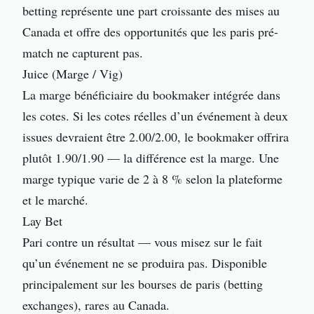
betting représente une part croissante des mises au
Canada et offre des opportunités que les paris pré-
match ne capturent pas.
Juice (Marge / Vig)
La marge bénéficiaire du bookmaker intégrée dans
les cotes. Si les cotes réelles d’un événement à deux
issues devraient être 2.00/2.00, le bookmaker offrira
plutôt 1.90/1.90 — la différence est la marge. Une
marge typique varie de 2 à 8 % selon la plateforme
et le marché.
Lay Bet
Pari contre un résultat — vous misez sur le fait
qu’un événement ne se produira pas. Disponible
principalement sur les bourses de paris (betting
exchanges), rares au Canada.