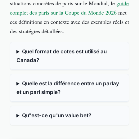
situations concrètes de paris sur le Mondial, le
guide
complet des paris sur la Coupe du Monde 2026
met
ces définitions en contexte avec des exemples réels et
des stratégies détaillées.
Quel format de cotes est utilisé au
Canada?
Quelle est la différence entre un parlay
et un pari simple?
Qu"est-ce qu"un value bet?