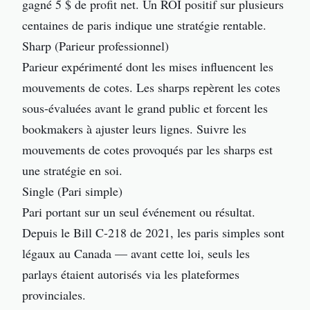
gagné 5 $ de profit net. Un ROI positif sur plusieurs
centaines de paris indique une stratégie rentable.
Sharp (Parieur professionnel)
Parieur expérimenté dont les mises influencent les
mouvements de cotes. Les sharps repèrent les cotes
sous-évaluées avant le grand public et forcent les
bookmakers à ajuster leurs lignes. Suivre les
mouvements de cotes provoqués par les sharps est
une stratégie en soi.
Single (Pari simple)
Pari portant sur un seul événement ou résultat.
Depuis le Bill C-218 de 2021, les paris simples sont
légaux au Canada — avant cette loi, seuls les
parlays étaient autorisés via les plateformes
provinciales.