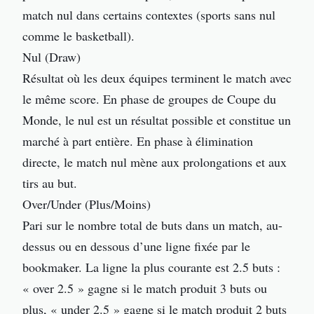
match nul dans certains contextes (sports sans nul
comme le basketball).
Nul (Draw)
Résultat où les deux équipes terminent le match avec
le même score. En phase de groupes de Coupe du
Monde, le nul est un résultat possible et constitue un
marché à part entière. En phase à élimination
directe, le match nul mène aux prolongations et aux
tirs au but.
Over/Under (Plus/Moins)
Pari sur le nombre total de buts dans un match, au-
dessus ou en dessous d’une ligne fixée par le
bookmaker. La ligne la plus courante est 2.5 buts :
« over 2.5 » gagne si le match produit 3 buts ou
plus, « under 2.5 » gagne si le match produit 2 buts