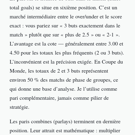
total goals) se situe en sixième position. C’est un
marché intermédiaire entre le over/under et le score
exact : vous pariez sur « 3 buts exactement dans le
match » plutôt que sur « plus de 2.5 » ou « 2-1 ».
L’avantage est la cote — généralement entre 3.00 et
4.50 pour les totaux les plus fréquents (2 ou 3 buts).
L’inconvénient est la précision exigée. En Coupe du
Monde, les totaux de 2 et 3 buts représentent
environ 50 % des matchs de phase de groupes, ce
qui donne une base d’analyse. Je l’utilise comme
pari complémentaire, jamais comme pilier de
stratégie.
Les paris combines (parlays) terminent en dernière
position. Leur attrait est mathématique : multiplier