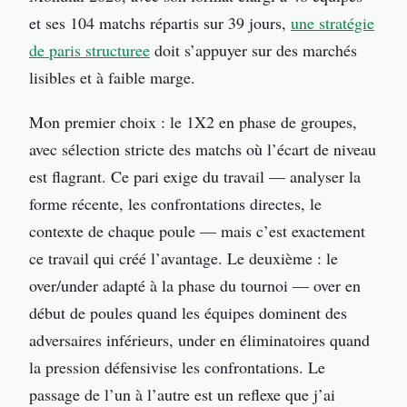
et ses 104 matchs répartis sur 39 jours,
une stratégie
de paris structuree
doit s’appuyer sur des marchés
lisibles et à faible marge.
Mon premier choix : le 1X2 en phase de groupes,
avec sélection stricte des matchs où l’écart de niveau
est flagrant. Ce pari exige du travail — analyser la
forme récente, les confrontations directes, le
contexte de chaque poule — mais c’est exactement
ce travail qui créé l’avantage. Le deuxième : le
over/under adapté à la phase du tournoi — over en
début de poules quand les équipes dominent des
adversaires inférieurs, under en éliminatoires quand
la pression défensivise les confrontations. Le
passage de l’un à l’autre est un reflexe que j’ai