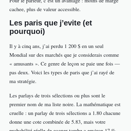
Pour le parieur, c’est un avantage : moins de marge
cachee, plus de valeur accessible.
Les paris que j’evite (et
pourquoi)
Il y à cinq ans, j’ai perdu 1 200 $ en un seul
Mondial sur des marchés que je considerais comme
« amusants ». Ce genre de leçon se paie une fois —
pas deux. Voici les types de paris que j’ai rayé de
ma stratégie.
Les parlays de trois sélections ou plus sont le
premier nom de ma liste noire. La mathématique est
cruelle : un parlay de trois sélections a 1.80 chacune
donne une cote combinée de 5.83, mais votre
probabilité réelle de gagner tombe a environ 17 %.