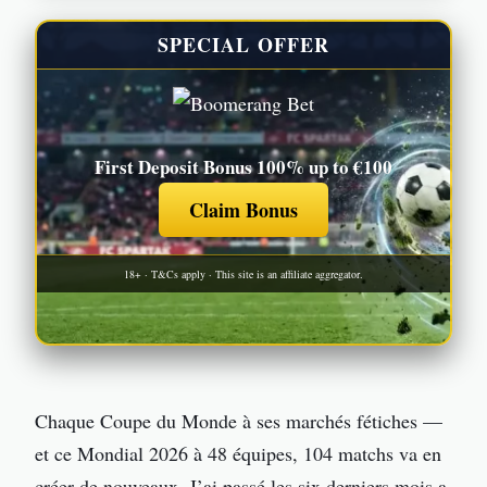
SPECIAL OFFER
First Deposit Bonus 100% up to €100
Claim Bonus
18+ · T&Cs apply · This site is an affiliate aggregator.
Chaque Coupe du Monde à ses marchés fétiches —
et ce Mondial 2026 à 48 équipes, 104 matchs va en
créer de nouveaux. J’ai passé les six derniers mois a