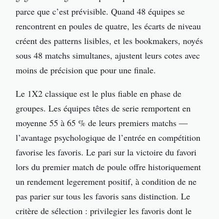
parce que c’est prévisible. Quand 48 équipes se
rencontrent en poules de quatre, les écarts de niveau
créent des patterns lisibles, et les bookmakers, noyés
sous 48 matchs simultanes, ajustent leurs cotes avec
moins de précision que pour une finale.
Le 1X2 classique est le plus fiable en phase de
groupes. Les équipes têtes de serie remportent en
moyenne 55 à 65 % de leurs premiers matchs —
l’avantage psychologique de l’entrée en compétition
favorise les favoris. Le pari sur la victoire du favori
lors du premier match de poule offre historiquement
un rendement legerement positif, à condition de ne
pas parier sur tous les favoris sans distinction. Le
critère de sélection : privilegier les favoris dont le