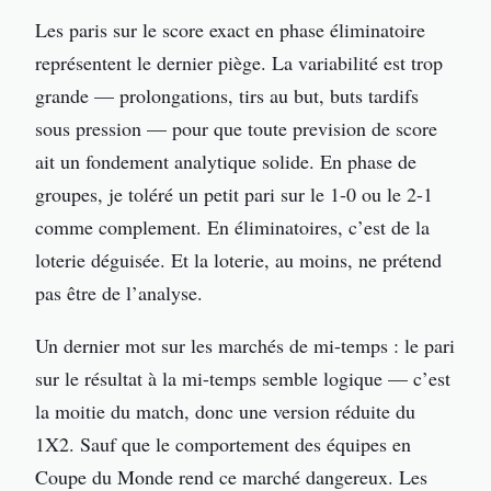
Les paris sur le score exact en phase éliminatoire
représentent le dernier piège. La variabilité est trop
grande — prolongations, tirs au but, buts tardifs
sous pression — pour que toute prevision de score
ait un fondement analytique solide. En phase de
groupes, je toléré un petit pari sur le 1-0 ou le 2-1
comme complement. En éliminatoires, c’est de la
loterie déguisée. Et la loterie, au moins, ne prétend
pas être de l’analyse.
Un dernier mot sur les marchés de mi-temps : le pari
sur le résultat à la mi-temps semble logique — c’est
la moitie du match, donc une version réduite du
1X2. Sauf que le comportement des équipes en
Coupe du Monde rend ce marché dangereux. Les