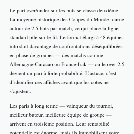
Le pari over/under sur les buts se classe deuxième.
La moyenne historique des Coupes du Monde tourne
autour de 2,5 buts par match, ce qui place la ligne
standard pile sur le fil. Le format élargi à 48 équipes
introduit davantage de confrontations déséquilibrées
en phase de groupes — des matchs comme
Allemagne-Curacao ou France-Irak — ou le over 2.5
devient un pari à forte probabilité. L’astuce, c’est
d’identifier ces affiches avant que les cotes ne
s’ajustent.
Les paris à long terme — vainqueur du tournoi,
meilleur buteur, meilleure équipe de groupe —
arrivent en troisième position. Leur rentabilité
potentielle est énorme, mais ils immobilisent votre