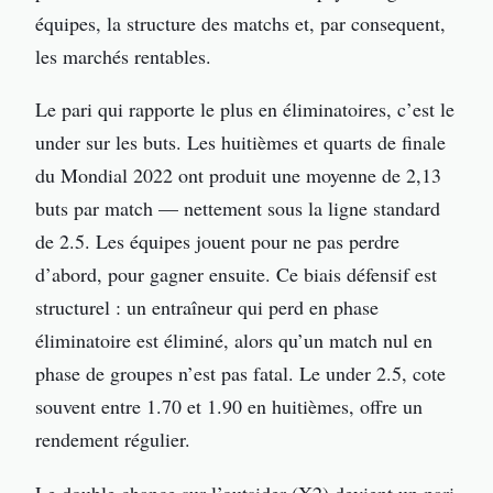
équipes, la structure des matchs et, par consequent,
les marchés rentables.
Le pari qui rapporte le plus en éliminatoires, c’est le
under sur les buts. Les huitièmes et quarts de finale
du Mondial 2022 ont produit une moyenne de 2,13
buts par match — nettement sous la ligne standard
de 2.5. Les équipes jouent pour ne pas perdre
d’abord, pour gagner ensuite. Ce biais défensif est
structurel : un entraîneur qui perd en phase
éliminatoire est éliminé, alors qu’un match nul en
phase de groupes n’est pas fatal. Le under 2.5, cote
souvent entre 1.70 et 1.90 en huitièmes, offre un
rendement régulier.
Le double chance sur l’outsider (X2) devient un pari