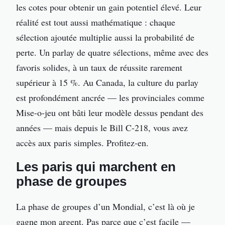
les cotes pour obtenir un gain potentiel élevé. Leur
réalité est tout aussi mathématique : chaque
sélection ajoutée multiplie aussi la probabilité de
perte. Un parlay de quatre sélections, même avec des
favoris solides, à un taux de réussite rarement
supérieur à 15 %. Au Canada, la culture du parlay
est profondément ancrée — les provinciales comme
Mise-o-jeu ont bâti leur modèle dessus pendant des
années — mais depuis le Bill C-218, vous avez
accès aux paris simples. Profitez-en.
Les paris qui marchent en
phase de groupes
La phase de groupes d’un Mondial, c’est là où je
gagne mon argent. Pas parce que c’est facile —