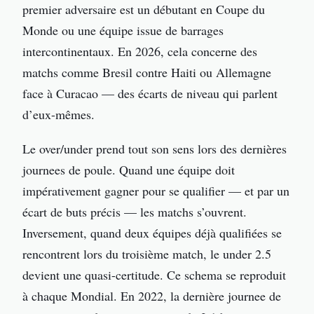
premier adversaire est un débutant en Coupe du
Monde ou une équipe issue de barrages
intercontinentaux. En 2026, cela concerne des
matchs comme Bresil contre Haiti ou Allemagne
face à Curacao — des écarts de niveau qui parlent
d’eux-mêmes.
Le over/under prend tout son sens lors des dernières
journees de poule. Quand une équipe doit
impérativement gagner pour se qualifier — et par un
écart de buts précis — les matchs s’ouvrent.
Inversement, quand deux équipes déjà qualifiées se
rencontrent lors du troisième match, le under 2.5
devient une quasi-certitude. Ce schema se reproduit
à chaque Mondial. En 2022, la dernière journee de