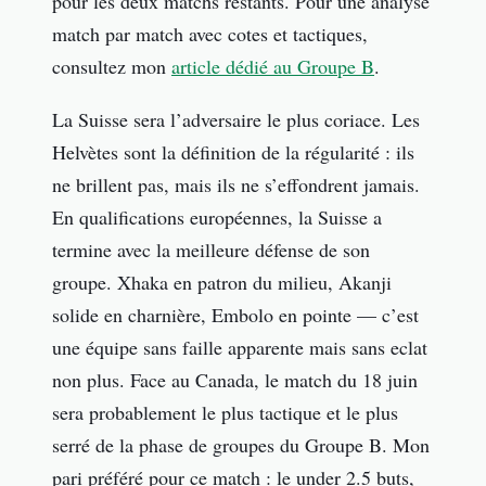
pour les deux matchs restants. Pour une analyse
match par match avec cotes et tactiques,
consultez mon
article dédié au Groupe B
.
La Suisse sera l’adversaire le plus coriace. Les
Helvètes sont la définition de la régularité : ils
ne brillent pas, mais ils ne s’effondrent jamais.
En qualifications européennes, la Suisse a
termine avec la meilleure défense de son
groupe. Xhaka en patron du milieu, Akanji
solide en charnière, Embolo en pointe — c’est
une équipe sans faille apparente mais sans eclat
non plus. Face au Canada, le match du 18 juin
sera probablement le plus tactique et le plus
serré de la phase de groupes du Groupe B. Mon
pari préféré pour ce match : le under 2.5 buts,