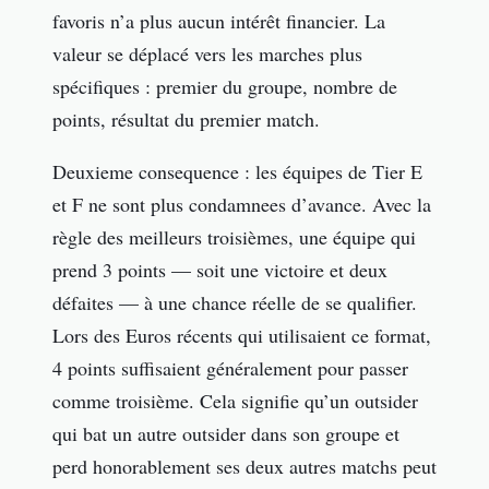
favoris n’a plus aucun intérêt financier. La
valeur se déplacé vers les marches plus
spécifiques : premier du groupe, nombre de
points, résultat du premier match.
Deuxieme consequence : les équipes de Tier E
et F ne sont plus condamnees d’avance. Avec la
règle des meilleurs troisièmes, une équipe qui
prend 3 points — soit une victoire et deux
défaites — à une chance réelle de se qualifier.
Lors des Euros récents qui utilisaient ce format,
4 points suffisaient généralement pour passer
comme troisième. Cela signifie qu’un outsider
qui bat un autre outsider dans son groupe et
perd honorablement ses deux autres matchs peut