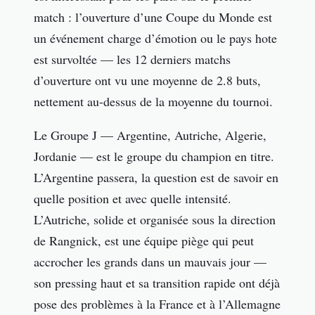
match : l’ouverture d’une Coupe du Monde est
un événement charge d’émotion ou le pays hote
est survoltée — les 12 derniers matchs
d’ouverture ont vu une moyenne de 2.8 buts,
nettement au-dessus de la moyenne du tournoi.
Le Groupe J — Argentine, Autriche, Algerie,
Jordanie — est le groupe du champion en titre.
L’Argentine passera, la question est de savoir en
quelle position et avec quelle intensité.
L’Autriche, solide et organisée sous la direction
de Rangnick, est une équipe piège qui peut
accrocher les grands dans un mauvais jour —
son pressing haut et sa transition rapide ont déjà
pose des problèmes à la France et à l’Allemagne