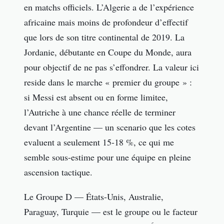
en matchs officiels. L’Algerie a de l’expérience
africaine mais moins de profondeur d’effectif
que lors de son titre continental de 2019. La
Jordanie, débutante en Coupe du Monde, aura
pour objectif de ne pas s’effondrer. La valeur ici
reside dans le marche « premier du groupe » :
si Messi est absent ou en forme limitee,
l’Autriche à une chance réelle de terminer
devant l’Argentine — un scenario que les cotes
evaluent a seulement 15-18 %, ce qui me
semble sous-estime pour une équipe en pleine
ascension tactique.
Le Groupe D — États-Unis, Australie,
Paraguay, Turquie — est le groupe ou le facteur