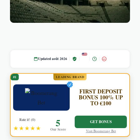
Updated août 2026
18+
#1
LEADING BRAND
FIRST DEPOSIT
BONUS 100% UP
TO €100
5
Rate it! (0)
GET BONUS
★★★★★
Our Score
Visit Boomerang Bet