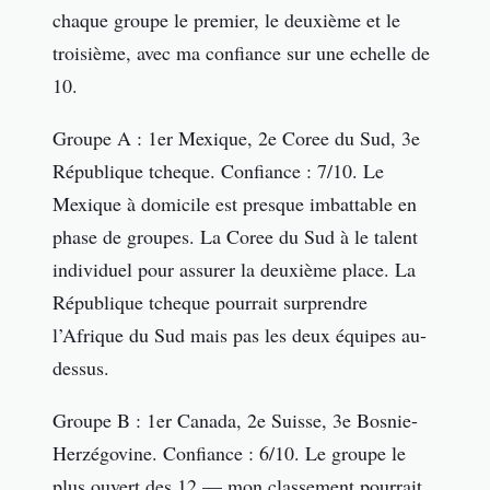
chaque groupe le premier, le deuxième et le
troisième, avec ma confiance sur une echelle de
10.
Groupe A : 1er Mexique, 2e Coree du Sud, 3e
République tcheque. Confiance : 7/10. Le
Mexique à domicile est presque imbattable en
phase de groupes. La Coree du Sud à le talent
individuel pour assurer la deuxième place. La
République tcheque pourrait surprendre
l’Afrique du Sud mais pas les deux équipes au-
dessus.
Groupe B : 1er Canada, 2e Suisse, 3e Bosnie-
Herzégovine. Confiance : 6/10. Le groupe le
plus ouvert des 12 — mon classement pourrait