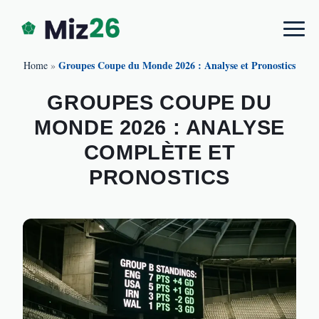
Groupes Coupe du Monde 2026 : Analyse et Pronostics
Home
»
GROUPES COUPE DU
MONDE 2026 : ANALYSE
COMPLÈTE ET
PRONOSTICS