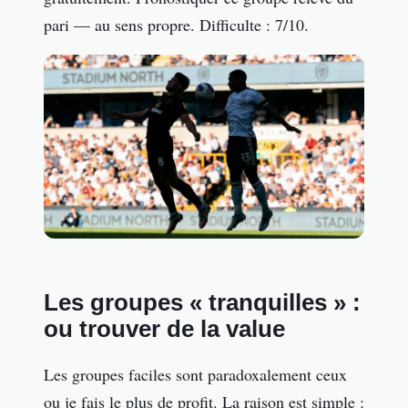
pari — au sens propre. Difficulte : 7/10.
Les groupes « tranquilles » :
ou trouver de la value
Les groupes faciles sont paradoxalement ceux
ou je fais le plus de profit. La raison est simple :