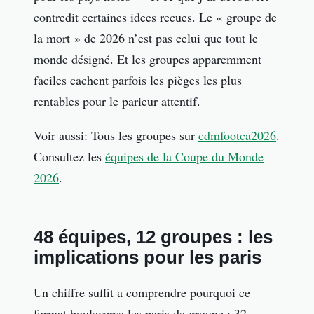
contredit certaines idees recues. Le « groupe de
la mort » de 2026 n’est pas celui que tout le
monde désigné. Et les groupes apparemment
faciles cachent parfois les pièges les plus
rentables pour le parieur attentif.
Voir aussi: Tous les groupes sur
cdmfootca2026
.
Consultez les
équipes de la Coupe du Monde
2026
.
48 équipes, 12 groupes : les
implications pour les paris
Un chiffre suffit a comprendre pourquoi ce
format bouleverse les paris de groupe : 32