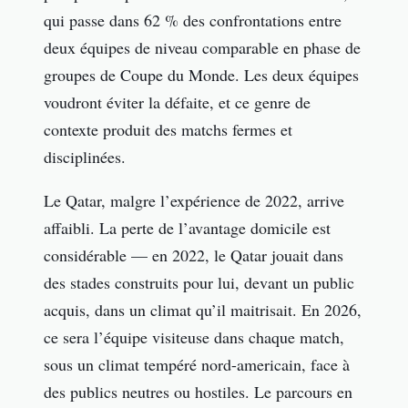
qui passe dans 62 % des confrontations entre
deux équipes de niveau comparable en phase de
groupes de Coupe du Monde. Les deux équipes
voudront éviter la défaite, et ce genre de
contexte produit des matchs fermes et
disciplinées.
Le Qatar, malgre l’expérience de 2022, arrive
affaibli. La perte de l’avantage domicile est
considérable — en 2022, le Qatar jouait dans
des stades construits pour lui, devant un public
acquis, dans un climat qu’il maitrisait. En 2026,
ce sera l’équipe visiteuse dans chaque match,
sous un climat tempéré nord-americain, face à
des publics neutres ou hostiles. Le parcours en