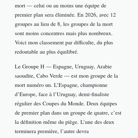
mort — celui ou au moins une équipe de
premier plan sera éliminée. En 2026, avec 12
groupes au lieu de 8, les groupes de la mort
sont moins concentres mais plus nombreux.
Voici mon classement par difficulte, du plus
redoutable au plus équilibré.
Le Groupe H — Espagne, Uruguay, Arabie
saoudite, Cabo Verde — est mon groupe de la
mort numéro un. L’Espagne, championne
d’Europe, face à l’Uruguay, demi-finaliste
régulier des Coupes du Monde. Deux équipes
de premier plan dans un groupe de quatre, c’est
la définition même du piège. L’une des deux
terminera première, l’autre devra