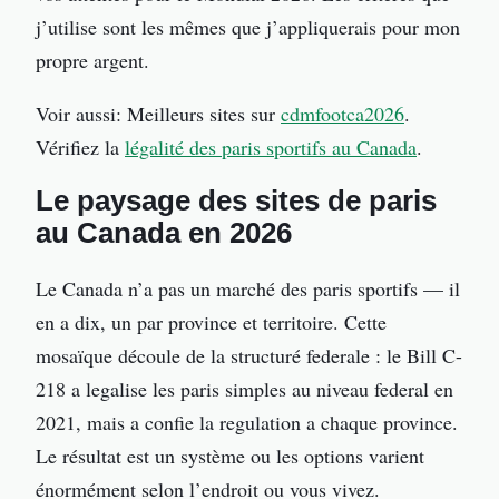
j’utilise sont les mêmes que j’appliquerais pour mon
propre argent.
Voir aussi: Meilleurs sites sur
cdmfootca2026
.
Vérifiez la
légalité des paris sportifs au Canada
.
Le paysage des sites de paris
au Canada en 2026
Le Canada n’a pas un marché des paris sportifs — il
en a dix, un par province et territoire. Cette
mosaïque découle de la structuré federale : le Bill C-
218 a legalise les paris simples au niveau federal en
2021, mais a confie la regulation a chaque province.
Le résultat est un système ou les options varient
énormément selon l’endroit ou vous vivez.