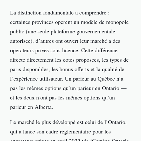
La distinction fondamentale a comprendre :
certaines provinces operent un modèle de monopole
public (une seule plateforme gouvernementale
autorisee), d’autres ont ouvert leur marché a des
operateurs prives sous licence. Cette différence
affecte directement les cotes proposees, les types de
paris disponibles, les bonus offerts et la qualité de
l’expérience utilisateur. Un parieur au Québec n’a
pas les mêmes options qu’un parieur en Ontario —
et les deux n’ont pas les mêmes options qu’un
parieur en Alberta.
Le marché le plus développé est celui de l’Ontario,
qui a lance son cadre réglementaire pour les
operateurs prives en avril 2022 via iGaming Ontario