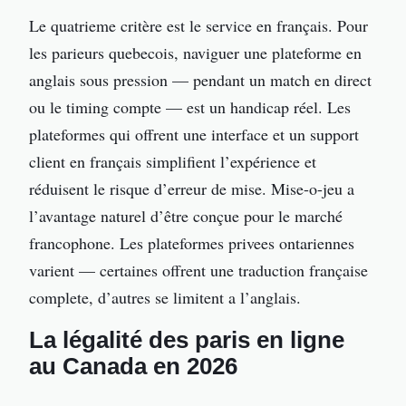
Le quatrieme critère est le service en français. Pour
les parieurs quebecois, naviguer une plateforme en
anglais sous pression — pendant un match en direct
ou le timing compte — est un handicap réel. Les
plateformes qui offrent une interface et un support
client en français simplifient l’expérience et
réduisent le risque d’erreur de mise. Mise-o-jeu a
l’avantage naturel d’être conçue pour le marché
francophone. Les plateformes privees ontariennes
varient — certaines offrent une traduction française
complete, d’autres se limitent a l’anglais.
La légalité des paris en ligne
au Canada en 2026