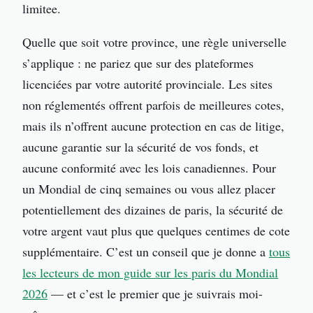
limitee.
Quelle que soit votre province, une règle universelle
s’applique : ne pariez que sur des plateformes
licenciées par votre autorité provinciale. Les sites
non réglementés offrent parfois de meilleures cotes,
mais ils n’offrent aucune protection en cas de litige,
aucune garantie sur la sécurité de vos fonds, et
aucune conformité avec les lois canadiennes. Pour
un Mondial de cinq semaines ou vous allez placer
potentiellement des dizaines de paris, la sécurité de
votre argent vaut plus que quelques centimes de cote
supplémentaire. C’est un conseil que je donne a
tous
les lecteurs de mon guide sur les paris du Mondial
2026
— et c’est le premier que je suivrais moi-