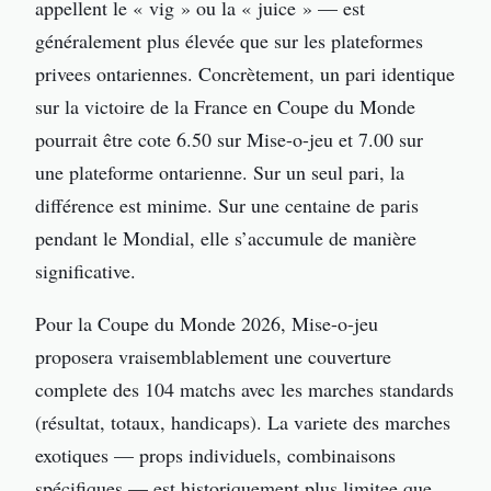
appellent le « vig » ou la « juice » — est
généralement plus élevée que sur les plateformes
privees ontariennes. Concrètement, un pari identique
sur la victoire de la France en Coupe du Monde
pourrait être cote 6.50 sur Mise-o-jeu et 7.00 sur
une plateforme ontarienne. Sur un seul pari, la
différence est minime. Sur une centaine de paris
pendant le Mondial, elle s’accumule de manière
significative.
Pour la Coupe du Monde 2026, Mise-o-jeu
proposera vraisemblablement une couverture
complete des 104 matchs avec les marches standards
(résultat, totaux, handicaps). La variete des marches
exotiques — props individuels, combinaisons
spécifiques — est historiquement plus limitee que