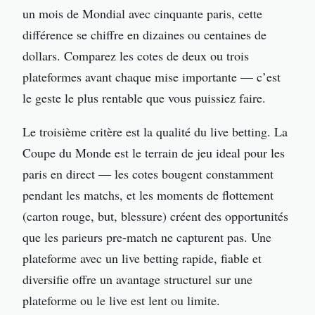
un mois de Mondial avec cinquante paris, cette
différence se chiffre en dizaines ou centaines de
dollars. Comparez les cotes de deux ou trois
plateformes avant chaque mise importante — c’est
le geste le plus rentable que vous puissiez faire.
Le troisième critère est la qualité du live betting. La
Coupe du Monde est le terrain de jeu ideal pour les
paris en direct — les cotes bougent constamment
pendant les matchs, et les moments de flottement
(carton rouge, but, blessure) créent des opportunités
que les parieurs pre-match ne capturent pas. Une
plateforme avec un live betting rapide, fiable et
diversifie offre un avantage structurel sur une
plateforme ou le live est lent ou limite.