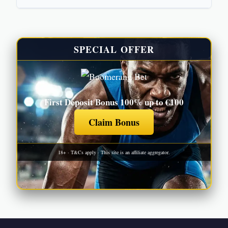
SPECIAL OFFER
First Deposit Bonus 100% up to €100
Claim Bonus
18+ · T&Cs apply · This site is an affiliate aggregator.