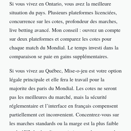
Si vous vivez en Ontario, vous avez la meilleure
situation du pays. Plusieurs plateformes licenciées,
concurrence sur les cotes, profondeur des marches,
live betting avancé. Mon conseil : ouvrez un compte
sur deux plateformes et comparez les cotes pour
chaque match du Mondial. Le temps investi dans la
comparaison se paie en gains supplémentaires.
Si vous vivez au Québec, Mise-o-jeu est votre option
légale principale et elle fera le travail pour la
majorite des paris du Mondial. Les cotes ne seront
pas les meilleures du marché, mais la sécurité
réglementaire et l’interface en français compensent
partiellement cet inconvenient. Concentrez-vous sur
les marches standards ou la marge est la plus faible