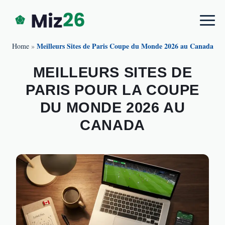
Meilleurs Sites de Paris Coupe du Monde 2026 au Canada
Home
»
MEILLEURS SITES DE
PARIS POUR LA COUPE
DU MONDE 2026 AU
CANADA