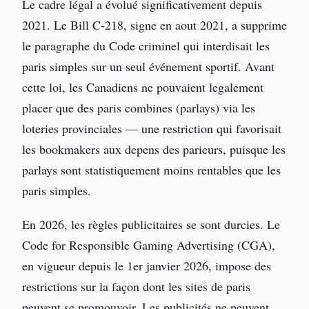
Le cadre légal a évolué significativement depuis
2021. Le Bill C-218, signe en aout 2021, a supprime
le paragraphe du Code criminel qui interdisait les
paris simples sur un seul événement sportif. Avant
cette loi, les Canadiens ne pouvaient legalement
placer que des paris combines (parlays) via les
loteries provinciales — une restriction qui favorisait
les bookmakers aux depens des parieurs, puisque les
parlays sont statistiquement moins rentables que les
paris simples.
En 2026, les règles publicitaires se sont durcies. Le
Code for Responsible Gaming Advertising (CGA),
en vigueur depuis le 1er janvier 2026, impose des
restrictions sur la façon dont les sites de paris
peuvent se promouvoir. Les publicités ne peuvent