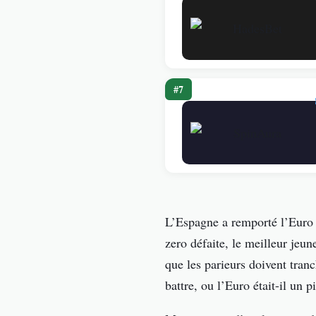
#7
L’Espagne a remporté l’Euro 
zero défaite, le meilleur jeu
que les parieurs doivent tranc
battre, ou l’Euro était-il un 