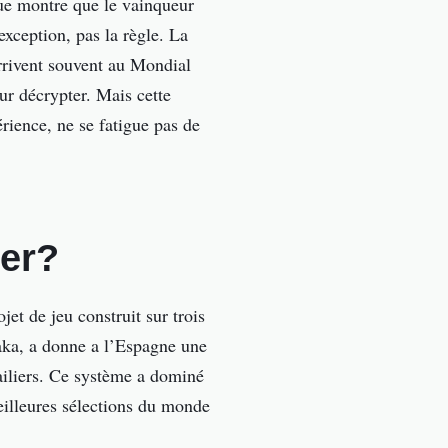
ue montre que le vainqueur
xception, pas la règle. La
rivent souvent au Mondial
ur décrypter. Mais cette
érience, ne se fatigue pas de
rer?
jet de jeu construit sur trois
-taka, a donne a l’Espagne une
s ailiers. Ce système a dominé
eilleures sélections du monde