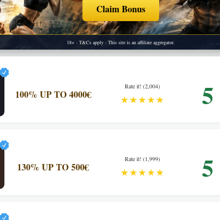
Claim Bonus
18+ · T&Cs apply · This site is an affiliate aggregator.
5
Rate it! (2,004)
100% UP TO 4000€
★★★★★
5
Rate it! (1,999)
130% UP TO 500€
★★★★★