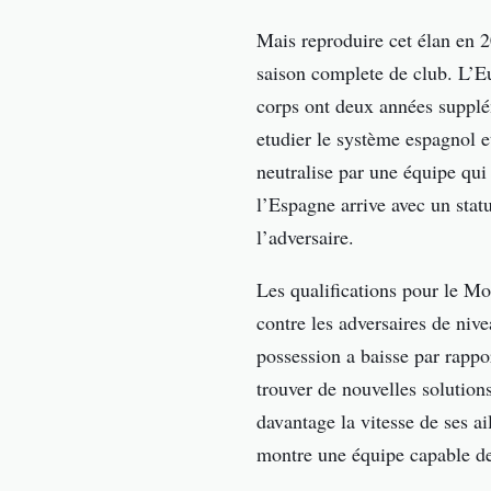
Mais reproduire cet élan en 2
saison complete de club. L’Eu
corps ont deux années supplém
etudier le système espagnol e
neutralise par une équipe qui 
l’Espagne arrive avec un stat
l’adversaire.
Les qualifications pour le M
contre les adversaires de nive
possession a baisse par rappo
trouver de nouvelles solutions
davantage la vitesse de ses ai
montre une équipe capable de 