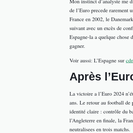
Mon instinct d’analyste me d
de l’Euro precede rarement un
France en 2002, le Danemark
suivant avec un excès de conf
Espagne-la a quelque chose de 
gagner.
Voir aussi: L’Espagne sur
cd
Après l’Euro
La victoire a l’Euro 2024 n’ét
ans. Le retour au football de 
identité claire : contrôle du 
l’Angleterre en finale, la Fr
neutralisees en trois matchs.