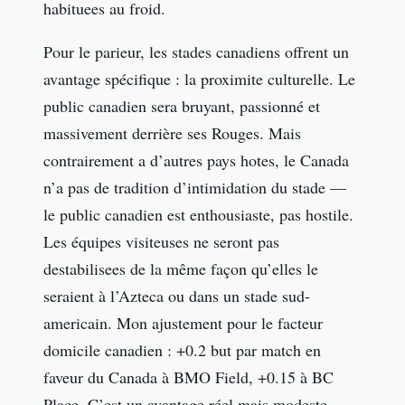
habituees au froid.
Pour le parieur, les stades canadiens offrent un
avantage spécifique : la proximite culturelle. Le
public canadien sera bruyant, passionné et
massivement derrière ses Rouges. Mais
contrairement a d’autres pays hotes, le Canada
n’a pas de tradition d’intimidation du stade —
le public canadien est enthousiaste, pas hostile.
Les équipes visiteuses ne seront pas
destabilisees de la même façon qu’elles le
seraient à l’Azteca ou dans un stade sud-
americain. Mon ajustement pour le facteur
domicile canadien : +0.2 but par match en
faveur du Canada à BMO Field, +0.15 à BC
Place. C’est un avantage réel mais modeste.