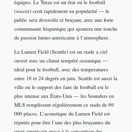
équipes. Le Texas est un état ou le football
(soccer) croit rapidement en popularité — le
public sera diversifie et bruyant, avec une forte
communaute hispanique qui ajoutera une touche
de passion latino-americaine à l’atmosphere.
Le Lumen Field (Seattle) est un stade a ciel
ouvert avec un climat tempéré oceanique —
ideal pour le football, avec des temperatures
entre 18 et 24 degrés en juin. Seattle est aussi la
ville ou le support des fans de football est le
plus intense aux États-Unis — les Sounders en
MLS remplissent régulièrement ce stade de 69
000 places. L’acoustique du Lumen Field est
réputée pour être l’une des plus bruyantes du
sport americain grace à la conception des