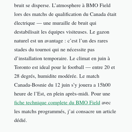
bruit se disperse. L’atmosphere à BMO Field
lors des matchs de qualification du Canada était
électrique — une muraille de bruit qui
destabilisait les équipes visiteuses. Le gazon
naturel est un avantage : c’est l’un des rares
stades du tournoi qui ne nécessite pas
d’installation temporaire. Le climat en juin à
Toronto est ideal pour le football — entre 20 et
28 degrés, humidite modérée. Le match
Canada-Bosnie du 12 juin s’y jouera a 15h00
heure de l’Est, en plein après-midi. Pour une
fiche technique complete du BMO Field
avec
les matchs programmés, j’ai consacre un article
dédié.