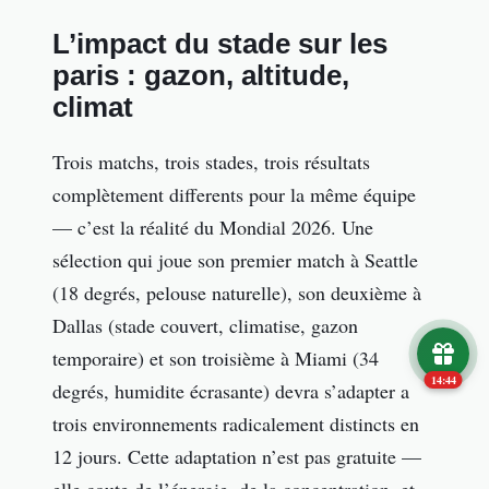
L’impact du stade sur les
paris : gazon, altitude,
climat
Trois matchs, trois stades, trois résultats
complètement differents pour la même équipe
— c’est la réalité du Mondial 2026. Une
sélection qui joue son premier match à Seattle
(18 degrés, pelouse naturelle), son deuxième à
Dallas (stade couvert, climatise, gazon
temporaire) et son troisième à Miami (34
14:43
degrés, humidite écrasante) devra s’adapter a
trois environnements radicalement distincts en
12 jours. Cette adaptation n’est pas gratuite —
elle coute de l’énergie, de la concentration, et