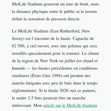
MetLife Stadium generent un mur de bruit, mais
la distance physique entre le public et le terrain
réduit la sensation de pression directe.
Le MetLife Stadium (East Rutherford, New
Jersey) est l’enceinte de la finale. Capacite de
82 500, a ciel ouvert, avec une pelouse qui sera
installée specialement pour le tournoi. Le climat
de la region de New York en juillet est chaud et
humide — les finales précédentes en conditions
similaires (États-Unis 1994) ont produit des
matchs fatigants avec peu de buts dans le temps
réglementaire. Si la finale 2026 suit ce pattern,
le under 2.5 buts pourrait être un marche
intéressant. Mon
article sur le MetLife Stadium