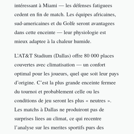
intéressant à Miami — les défenses fatiguees
cedent en fin de match. Les équipes africaines,
sud-americaines et du Golfe seront avantagees
dans cette enceinte — leur physiologie est
mieux adaptee à la chaleur humide.
L’AT&T Stadium (Dallas) offre 80 000 places
couvertes avec climatisation — un confort
optimal pour les joueurs, quel que soit leur pays
d’origine. C’est la plus grande enceinte fermee
du tournoi et probablement celle ou les
conditions de jeu seront les plus « neutres ».
Les matchs à Dallas ne produiront pas de
surprises liees au climat, ce qui recentre
l’analyse sur les merites sportifs purs des