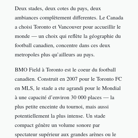
Deux stades, deux cotes du pays, deux
ambiances complètement differentes. Le Canada
a choisi Toronto et Vancouver pour accueillir le
monde — un choix qui reflète la géographie du
football canadien, concentre dans ces deux
metropoles plus qu’ailleurs au pays.
BMO Field à Toronto est le coeur du football
canadien. Construit en 2007 pour le Toronto FC
en MLS, le stade a ete agrandi pour le Mondial
à une capacité d’environ 30 000 places — la
plus petite enceinte du tournoi, mais aussi
potentiellement la plus intense. Un stade
compact génère un volume sonore par
spectateur supérieur aux grandes arènes ou le