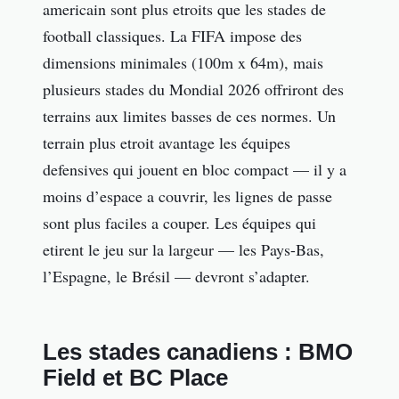
americain sont plus etroits que les stades de
football classiques. La FIFA impose des
dimensions minimales (100m x 64m), mais
plusieurs stades du Mondial 2026 offriront des
terrains aux limites basses de ces normes. Un
terrain plus etroit avantage les équipes
defensives qui jouent en bloc compact — il y a
moins d’espace a couvrir, les lignes de passe
sont plus faciles a couper. Les équipes qui
etirent le jeu sur la largeur — les Pays-Bas,
l’Espagne, le Brésil — devront s’adapter.
Les stades canadiens : BMO
Field et BC Place