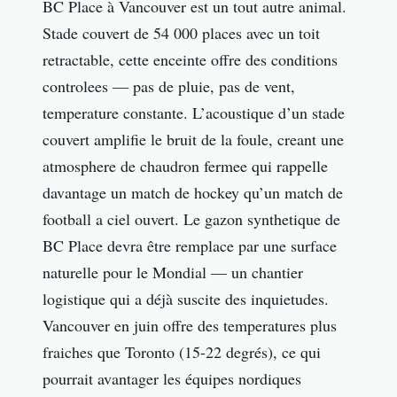
BC Place à Vancouver est un tout autre animal.
Stade couvert de 54 000 places avec un toit
retractable, cette enceinte offre des conditions
controlees — pas de pluie, pas de vent,
temperature constante. L’acoustique d’un stade
couvert amplifie le bruit de la foule, creant une
atmosphere de chaudron fermee qui rappelle
davantage un match de hockey qu’un match de
football a ciel ouvert. Le gazon synthetique de
BC Place devra être remplace par une surface
naturelle pour le Mondial — un chantier
logistique qui a déjà suscite des inquietudes.
Vancouver en juin offre des temperatures plus
fraiches que Toronto (15-22 degrés), ce qui
pourrait avantager les équipes nordiques