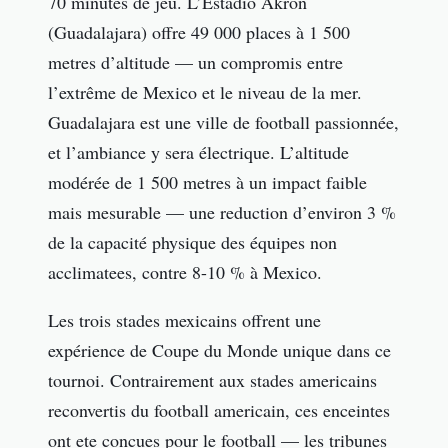
70 minutes de jeu. L’Estadio Akron
(Guadalajara) offre 49 000 places à 1 500
metres d’altitude — un compromis entre
l’extrême de Mexico et le niveau de la mer.
Guadalajara est une ville de football passionnée,
et l’ambiance y sera électrique. L’altitude
modérée de 1 500 metres à un impact faible
mais mesurable — une reduction d’environ 3 %
de la capacité physique des équipes non
acclimatees, contre 8-10 % à Mexico.
Les trois stades mexicains offrent une
expérience de Coupe du Monde unique dans ce
tournoi. Contrairement aux stades americains
reconvertis du football americain, ces enceintes
ont ete concues pour le football — les tribunes