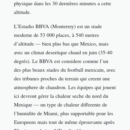
physique dans les 30 dernières minutes a cette
altitude.
L’Estadio BBVA (Monterrey) est un stade
moderne de 53 000 places, à 540 metres
d’altitude — bien plus bas que Mexico, mais
avec un climat desertique chaud en juin (35-40
degrés). Le BBVA est considere comme l’un
des plus beaux stades du football mexicain, avec
des tribunes proches du terrain qui creent une
atmosphere de chaudron. Les équipes qui jouent
ici devront gérer la chaleur seche du nord du
Mexique — un type de chaleur differente de
l’humidite de Miami, plus supportable pour les
Europeens mais tout de même éprouvante après