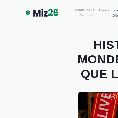
Updated:
7 aoû
INDEPENDENT
202
ANALYSIS
HIS
MONDE
QUE 