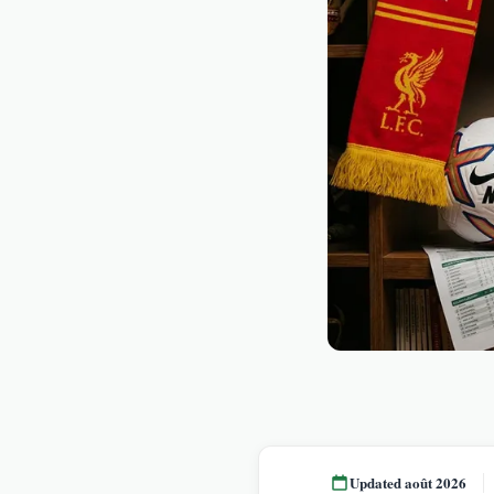
Updated août 2026