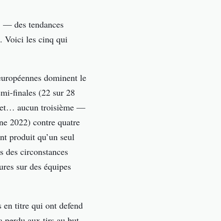
 » — des tendances
s. Voici les cinq qui
 européennes dominent le
emi-finales (22 sur 28
2, et… aucun troisième —
ine 2022) contre quatre
t produit qu’un seul
s des circonstances
ures sur des équipes
en titre qui ont defend
a perdu aux tirs au but