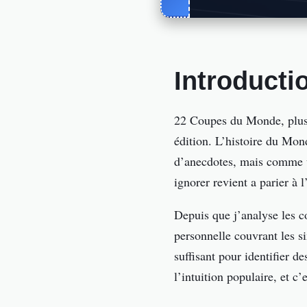
Introducti
22 Coupes du Monde, plus 
édition. L’histoire du Mon
d’anecdotes, mais comme un
ignorer revient a parier à l
Depuis que j’analyse les c
personnelle couvrant les s
suffisant pour identifier d
l’intuition populaire, et c