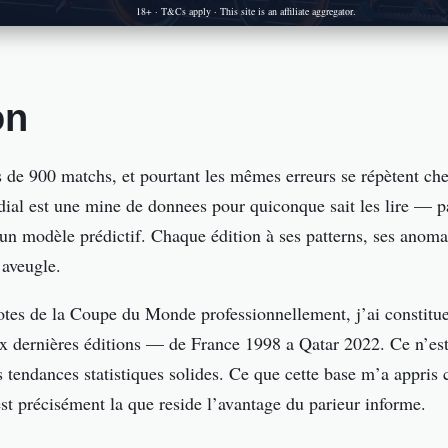
18+ · T&Cs apply · This site is an affiliate aggregator.
on
de 900 matchs, et pourtant les mêmes erreurs se répètent che
dial est une mine de donnees pour quiconque sait les lire — 
 modèle prédictif. Chaque édition à ses patterns, ses anomali
’aveugle.
otes de la Coupe du Monde professionnellement, j’ai constitu
ix dernières éditions — de France 1998 a Qatar 2022. Ce n’est
es tendances statistiques solides. Ce que cette base m’a appris 
’est précisément la que reside l’avantage du parieur informe.