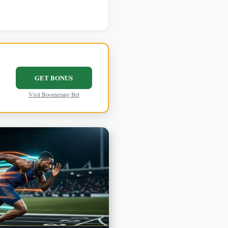
GET BONUS
Visit Boomerang Bet