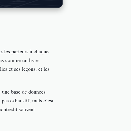
z les parieurs à chaque
pas comme un livre
es et ses leçons, et les
e une base de donnees
 pas exhaustif, mais c’est
contredit souvent