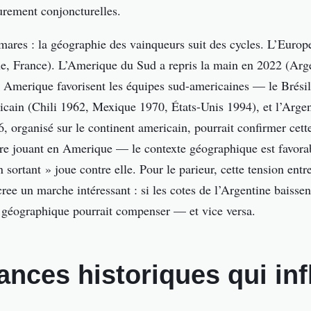
urement conjoncturelles.
mares : la géographie des vainqueurs suit des cycles. L’Euro
ne, France). L’Amerique du Sud a repris la main en 2022 (Arg
 Amerique favorisent les équipes sud-americaines — le Brésil
ericain (Chili 1962, Mexique 1970, États-Unis 1994), et l’Arg
, organisé sur le continent americain, pourrait confirmer cett
tre jouant en Amerique — le contexte géographique est favora
sortant » joue contre elle. Pour le parieur, cette tension ent
ee un marche intéressant : si les cotes de l’Argentine baisse
e géographique pourrait compenser — et vice versa.
ances historiques qui in