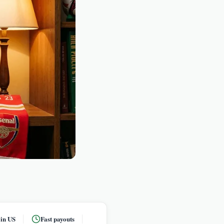
 in US
Fast payouts