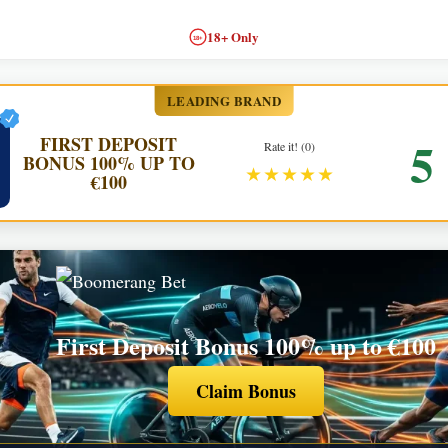
18+ Only
18+
LEADING BRAND
5
FIRST DEPOSIT
Rate it! (0)
BONUS 100% UP TO
★★★★★
€100
First Deposit Bonus 100% up to €100
Claim Bonus